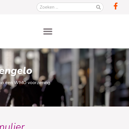
engelo
van een WMO voorziening.
mulier