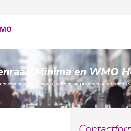
tenraad Minima en WMO H
voor inwoners van Hengelo met een laag inkomen of gebruikers 
Contactfor