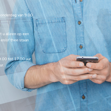
 donderdag van 9.00
nt u alleen op een
 en/of thee staan
.00 tot 17.00 uur
ur.