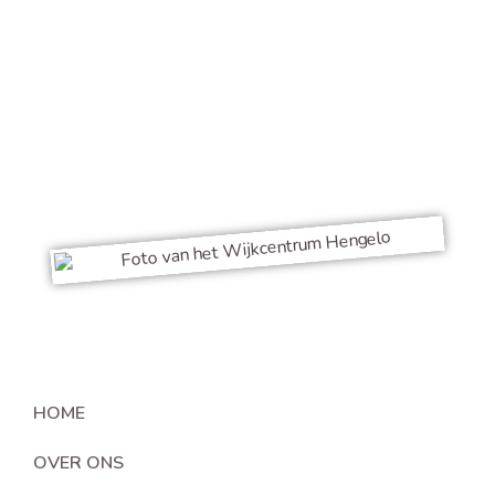
13.00 tot 17.00 uur.
(De schoolvakanties zijn wij gesloten).
074 - 349 01 65
info@clientenraadhengelo.nl
HOME
OVER ONS