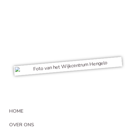
13.00 tot 17.00 uur.
(De schoolvakanties zijn wij gesloten).
074 - 349 01 65
info@clientenraadhengelo.nl
HOME
OVER ONS